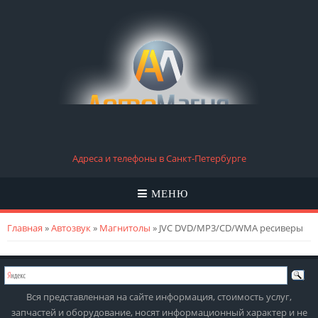
Адреса и телефоны в Санкт-Петербурге
МЕНЮ
Вы здесь
Главная
»
Автозвук
»
Магнитолы
» JVC DVD/MP3/CD/WMA ресиверы
Вся представленная на сайте информация, стоимость услуг,
запчастей и оборудование, носят информационный характер и не