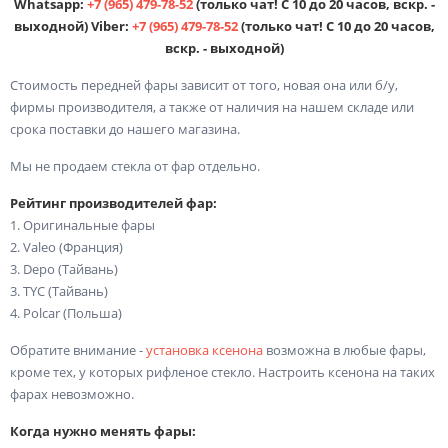
Whatsapp:
+7 (965) 479-78-52
(только чат! С 10 до 20 часов, вскр. -
выходной) Viber:
+7 (965) 479-78-52
(только чат! С 10 до 20 часов,
вскр. - выходной)
Стоимость передней фары зависит от того, новая она или б/у,
фирмы производителя, а также от наличия на нашем складе или
срока поставки до нашего магазина.
Мы не продаем стекла от фар отдельно.
Рейтинг производителей фар:
1. Оригинальные фары
2. Valeo (Франция)
3. Depo (Тайвань)
3. TYC (Тайвань)
4. Polcar (Польша)
Обратите внимание -
установка ксенона
возможна в любые фары,
кроме тех, у которых рифленое стекло. Настроить ксенона на таких
фарах невозможно.
Когда нужно менять фары: