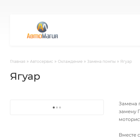
»
»
»
»
Главная
Автосервис
Охлаждение
Замена помпы
Ягуар
Ягуар
Замена п
замену Г
моторис
Вместе 