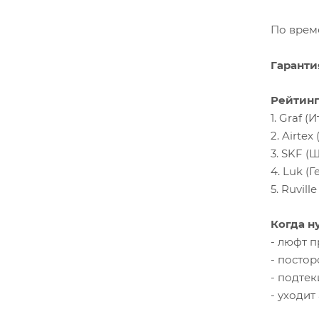
По време
Гаранти
Рейтинг
1. Graf (
2. Airtex
3. SKF (
4. Luk (
5. Ruvill
Когда н
- люфт 
- посто
- подтек
- уходит