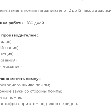
ни, замена помпы на занимает от 2 до 12 часов в завис
я на работы
- 180 дней.
 производителей :
Италия)
 (Испания)
Швеция)
Германия)
e (Германия)
ужно менять помпу :
приводного шкива помпы;
ронние звуки со стороны помпы;
и на помпе;
 антифриз, при этом подтеков не видно.