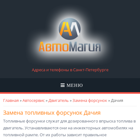
Адреса и телефоны в Санкт-Петербурге
МЕНЮ
Вы здесь
Главная
»
Автосервис
»
Двигатель
»
Замена форсунок
» Дачия
Замена топливных форсунок Дачия
Топливные форсунки служат для дозированного впрыска топлива в
двигатель. Устанавливаются они на инжекторных автомобилях на
топливной рампе. От их работы зависит правильное