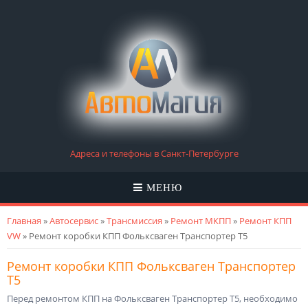
Адреса и телефоны в Санкт-Петербурге
МЕНЮ
Вы здесь
Главная
»
Автосервис
»
Трансмиссия
»
Ремонт МКПП
»
Ремонт КПП
VW
» Ремонт коробки КПП Фольксваген Транспортер Т5
Ремонт коробки КПП Фольксваген Транспортер
Т5
Перед ремонтом КПП на Фольксваген Транспортер Т5, необходимо