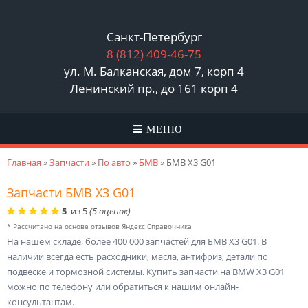
Санкт-Петербург
8 (812)
409-46-75
ул. М. Балканская, дом 7, корп 4
Ленинский пр., до 161 корп 4
МЕНЮ
Вы здесь
Главная
»
Запчасти
»
По авто
»
БМВ
» БМВ X3 G01
Запчасти БМВ X3 G01
5
из
5
(
5
оценок)
* Рассчитано на основе отзывов Яндекс Справочника
На нашем складе, более 400 000 запчастей для БМВ X3 G01. В
наличии всегда есть расходники, масла, антифриз, детали по
подвеске и тормозной системы. Купить запчасти на BMW X3 G01
можно по телефону или обратиться к нашим онлайн-
консультантам.