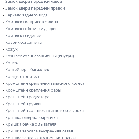
-
Замок двери передней левой
-
Замок двери передней правой
-
Зеркало заднего вида
-
Комплект ковриков салона
-
Комплект обшивки двери
-
Комплект сидений
-
Коврик багажника
-
Кожух
-
Козырек солнцезащитный (внутри)
-
Консоль
-
Контейнер в багажник
-
Корпус отопителя
-
Кронштейн крепления запасного колеса
-
Кронштейн крепления фары
-
Кронштейн радиатора
-
Кронштейн ручки
-
Кронштейн солнцезащитного козырька
-
Крышка (дверца) бардачка
-
Крышка бачка омывателя
-
Крышка зеркала внутренняя левая
-
Крышка зеркала внутренняя правая