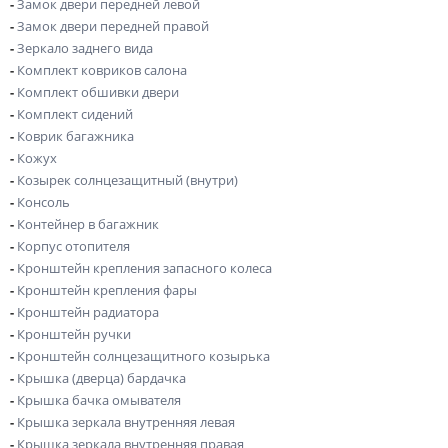
-
Замок двери передней левой
-
Замок двери передней правой
-
Зеркало заднего вида
-
Комплект ковриков салона
-
Комплект обшивки двери
-
Комплект сидений
-
Коврик багажника
-
Кожух
-
Козырек солнцезащитный (внутри)
-
Консоль
-
Контейнер в багажник
-
Корпус отопителя
-
Кронштейн крепления запасного колеса
-
Кронштейн крепления фары
-
Кронштейн радиатора
-
Кронштейн ручки
-
Кронштейн солнцезащитного козырька
-
Крышка (дверца) бардачка
-
Крышка бачка омывателя
-
Крышка зеркала внутренняя левая
-
Крышка зеркала внутренняя правая