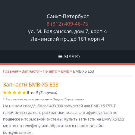
Санкт-Петербург
8 (812)
409-46-75
ул. М. Балканская, дом 7, корп 4
Ленинский пр., до 161 корп 4
МЕНЮ
Вы здесь
Главная
»
Запчасти
»
По авто
»
БМВ
» БМВ Х5 Е53
Запчасти БМВ Х5 Е53
5
из
5
(
5
оценок)
* Рассчитано на основе отзывов Яндекс Справочника
На нашем складе, более 400 000 запчастей для БМВ Х5 Е53. В
наличии всегда есть расходники, масла, антифриз, детали по
подвеске и тормозной системы. Купить запчасти на BMW Х5 E53
можно по телефону или обратиться к нашим онлайн-
консультантам.