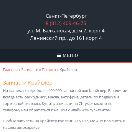
Санкт-Петербург
8 (812)
409-46-75
ул. М. Балканская, дом 7, корп 4
Ленинский пр., до 161 корп 4
МЕНЮ
Вы здесь
Главная
»
Запчасти
»
По авто
» Крайслер
Запчасти Крайслер
На нашем складе, более 400 000 запчастей для Крайслер. В наличии
всегда есть расходники, масла, антифриз, детали по подвеске и
тормозной системы. Купить запчасти на Chrysler можно по
телефону или обратиться к нашим онлайн-консультантам.
Любые запчасти на Крайслер купленные у нас, можно поменять в
нашем автосервисе.