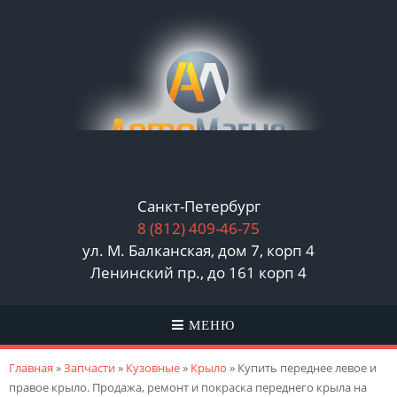
Санкт-Петербург
8 (812)
409-46-75
ул. М. Балканская, дом 7, корп 4
Ленинский пр., до 161 корп 4
МЕНЮ
Вы здесь
Главная
»
Запчасти
»
Кузовные
»
Крыло
» Купить переднее левое и
правое крыло. Продажа, ремонт и покраска переднего крыла на