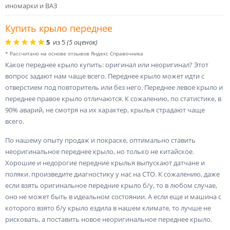
иномарки и ВАЗ
Купить крыло переднее
5
из
5
(
5
оценок)
* Рассчитано на основе отзывов Яндекс Справочника
Какое переднее крыло купить: оригинал или неоригинал? Этот
вопрос задают нам чаще всего. Переднее крыло может идти с
отверстием под повторитель или без него. Переднее левое крыло и
переднее правое крыло отличаются. К сожалению, по статистике, в
90% аварий, не смотря на их характер, крылья страдают чаще
всего.
По нашему опыту продаж и покраске, оптимально ставить
неоригинальное переднее крыло, но только не китайское.
Хорошие и недорогие передние крылья выпускают датчане и
поляки. произведите диагностику у нас на СТО. К сожалению, даже
если взять оригинальное передние крыло б/у, то в любом случае,
оно не может быть в идеальном состоянии. А если еще и машина с
которого взято б/у крыло ездила в нашем климате, то лучше не
рисковать, а поставить новое неоригинальное переднее крыло.