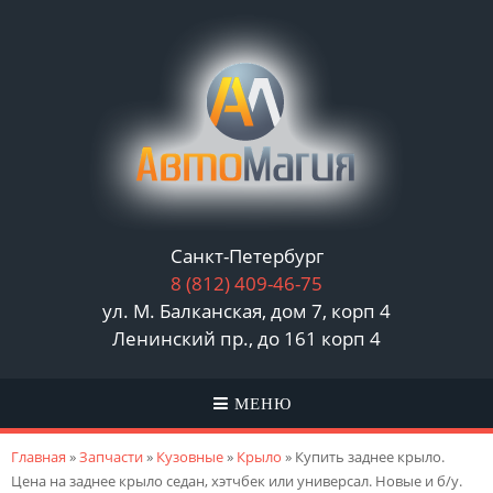
Санкт-Петербург
8 (812)
409-46-75
ул. М. Балканская, дом 7, корп 4
Ленинский пр., до 161 корп 4
МЕНЮ
Вы здесь
Главная
»
Запчасти
»
Кузовные
»
Крыло
» Купить заднее крыло.
Цена на заднее крыло седан, хэтчбек или универсал. Новые и б/у.