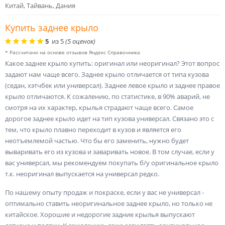
Китай, Тайвань, Дания
Купить заднее крыло
5
из
5
(
5
оценок)
* Рассчитано на основе отзывов Яндекс Справочника
Какое заднее крыло купить: оригинал или неоригинал? Этот вопрос
задают нам чаще всего. Заднее крыло отличается от типа кузова
(седан, хэтчбек или универсал). Заднее левое крыло и заднее правое
крыло отличаются. К сожалению, по статистике, в 90% аварий, не
смотря на их характер, крылья страдают чаще всего. Самое
дорогое заднее крыло идет на тип кузова универсал. Связано это с
тем, что крыло плавно переходит в кузов и является его
неотъемлемой частью. Что бы его заменить, нужно будет
вываривать его из кузова и заваривать новое. В том случае, если у
вас универсал, мы рекомендуем покупать б/у оригинальное крыло
т.к. неоригинал выпускается на универсал редко.
По нашему опыту продаж и покраске, если у вас не универсал -
оптимально ставить неоригинальное заднее крыло, но только не
китайское. Хорошие и недорогие задние крылья выпускают