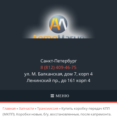
Санкт-Петербург
8 (812)
409-46-75
ул. М. Балканская, дом 7, корп 4
Ленинский пр., до 161 корп 4
МЕНЮ
Вы здесь
Главная
»
Запчасти
»
Трансмиссия
» Купить коробку передач КПП
(МКПП). Коробки новые, б/у, восстановленные, после капремонта.