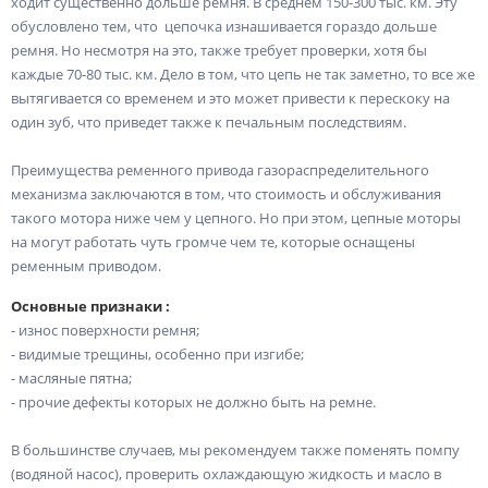
ходит существенно дольше ремня. В среднем 150-300 тыс. км. Эту
обусловлено тем, что цепочка изнашивается гораздо дольше
ремня. Но несмотря на это, также требует проверки, хотя бы
каждые 70-80 тыс. км. Дело в том, что цепь не так заметно, то все же
вытягивается со временем и это может привести к перескоку на
один зуб, что приведет также к печальным последствиям.
Преимущества ременного привода газораспределительного
механизма заключаются в том, что стоимость и обслуживания
такого мотора ниже чем у цепного. Но при этом, цепные моторы
на могут работать чуть громче чем те, которые оснащены
ременным приводом.
Основные признаки :
- износ поверхности ремня;
- видимые трещины, особенно при изгибе;
- масляные пятна;
- прочие дефекты которых не должно быть на ремне.
В большинстве случаев, мы рекомендуем также поменять помпу
(водяной насос), проверить охлаждающую жидкость и масло в