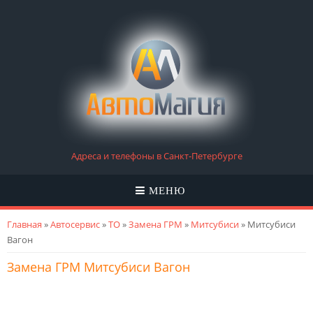
Адреса и телефоны в Санкт-Петербурге
МЕНЮ
Вы здесь
Главная
»
Автосервис
»
ТО
»
Замена ГРМ
»
Митсубиси
» Митсубиси
Вагон
Замена ГРМ Митсубиси Вагон