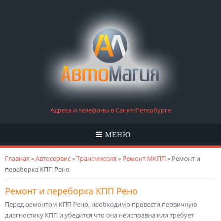
Адреса и телефоны в Санкт-Петербурге
МЕНЮ
Вы здесь
Главная
»
Автосервис
»
Трансмиссия
»
Ремонт МКПП
» Ремонт и
переборка КПП Рено
Ремонт и переборка КПП Рено
Перед ремонтом КПП Рено, необходимо провести первичную
диагностику КПП и убедится что она неисправна или требует