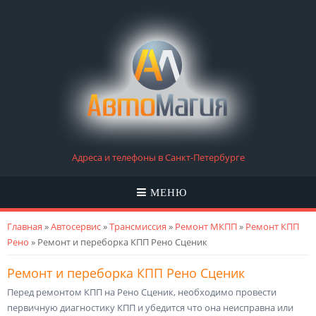
Адреса и телефоны в Санкт-Петербурге
МЕНЮ
Вы здесь
Главная
»
Автосервис
»
Трансмиссия
»
Ремонт МКПП
»
Ремонт КПП
Рено
» Ремонт и переборка КПП Рено Сценик
Ремонт и переборка КПП Рено Сценик
Перед ремонтом КПП на Рено Сценик, необходимо провести
первичную диагностику КПП и убедится что она неисправна или