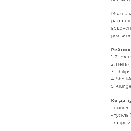
Можно к
расстоя
водонепр
розжига 
Рейтинг
1. Zumat
2. Hella
3. Philip
4. Sho-M
5. Klunge
Когда н
- вышел 
- тусклы
- старый