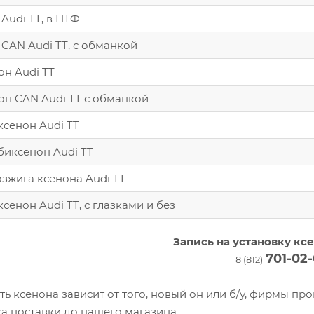
Audi TT, в ПТФ
CAN Audi TT, с обманкой
он Audi TT
он CAN Audi TT с обманкой
ксенон Audi TT
биксенон Audi TT
зжига ксенона Audi TT
сенон Audi TT, с глазками и без
Запись на установку ксе
701-02-
8 (812)
ь ксенона зависит от того, новый он или б/у, фирмы пр
а поставки до нашего магазина.