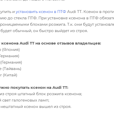
упить и
установить ксенон в ПТФ
Audi TT. Ксенон в про
нию до стекла ПТФ. При установке ксенона в ПТФ обязат
оницаемыми блоками розжига. Т.к. они будут установлены
будет обычный, он быстро выйдет из строя.
 ксенона Audi TT на основе отзывов владельцев:
o (Япония)
 (Германия)
s (Германия)
e (Тайвань)
r (Китай)
ужно покупать ксенон на Audi TT:
из строя штатный блок розжига ксенона;
й свет галогеновых ламп;
 нештатный ксенон вышел из строя.