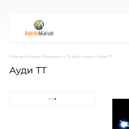
»
»
»
»
Главная
Ксенон / Биксенон
По авто
Ауди
Ауди ТТ
Ауди ТТ