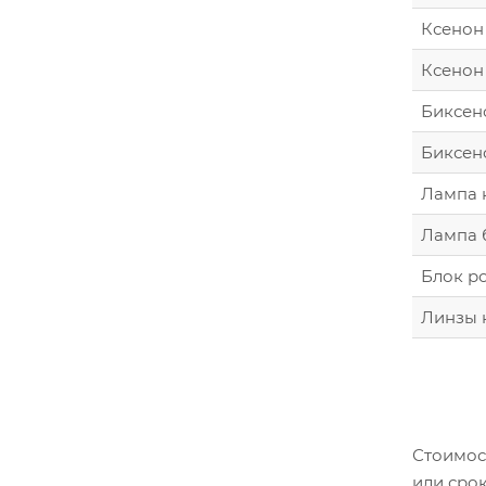
Ксенон 
Ксенон 
Биксен
Биксен
Лампа 
Лампа 
Блок ро
Линзы к
Стоимост
или срок