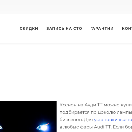
СКИДКИ
ЗАПИСЬ НА СТО
ГАРАНТИИ
КОН
Ксенон на Ауди ТТ можно купит
подбирается по цоколю лампы.
биксенон. Для
установки ксен
в любые фары Audi TT. Если б