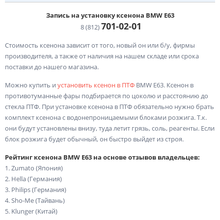
Запись на установку ксенона BMW E63
701-02-
01
8 (812)
Стоимость ксенона зависит от того, новый он или б/у, фирмы
производителя, а также от наличия на нашем складе или срока
поставки до нашего магазина.
Можно купить и
установить ксенон в ПТФ
BMW E63. Ксенон в
противотуманные фары подбирается по цоколю и расстоянию до
стекла ПТФ. При установке ксенона в ПТФ обязательно нужно брать
комплект ксенона с водонепроницаемыми блоками розжига. Т.к.
они будут установлены внизу, туда летит грязь, соль, реагенты. Если
блок розжига будет обычный, он быстро выйдет из строя.
Рейтинг ксенона BMW E63 на основе отзывов владельцев:
1. Zumato (Япония)
2. Hella (Германия)
3. Philips (Германия)
4. Sho-Me (Тайвань)
5. Klunger (Китай)