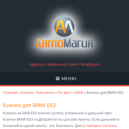
Адреса и телефоны в Санкт-Петербурге
МЕНЮ
Вы здесь
Главная
»
Ксенон / Биксенон
»
По авто
»
БМВ
» Ксенон для BMW E63
Ксенон для BMW E63
Ксенон на БМВ Е63 можно купить в ближний и дальний свет.
Ксенон BMW E63 подбирается по цоколю лампы. Если дальний и
ближний в одной лампе - это биксенон. Для
установки ксенона
,