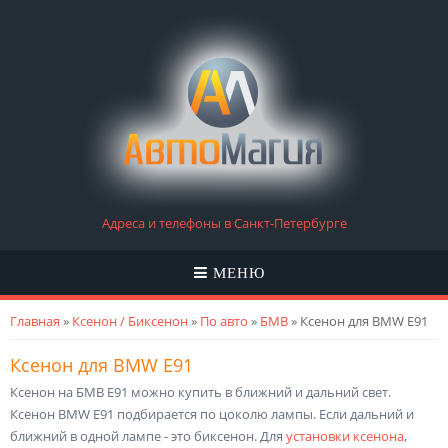
Адреса и телефоны в Санкт-Петербурге
МЕНЮ
Вы здесь
Главная
»
Ксенон / Биксенон
»
По авто
»
БМВ
» Ксенон для BMW E91
Ксенон для BMW E91
Ксенон на БМВ Е91 можно купить в ближний и дальний свет.
Ксенон BMW E91 подбирается по цоколю лампы. Если дальний и
ближний в одной лампе - это биксенон. Для
установки ксенона
,