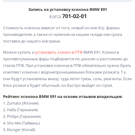
Запись на установку ксенона BMW E91
701-02-
01
8 (812)
Стоимость ксенона зависит от того, новый он или б/у, фирмы
производителя, а также от наличия на нашем складе или срока
поставки до нашего магазина.
Можно купить и
установить ксенон в ПТФ
BMW E91. Ксенон в
противотуманные фары подбирается по цоколю и расстоянию до
стекла ПТФ. При установке ксенона в ПТФ обязательно нужно брать
комплект ксенона с водонепроницаемыми блоками розжига. Т.к.
они будут установлены внизу, туда летит грязь, соль, реагенты. Если
блок розжига будет обычный, он быстро выйдет из строя.
Рейтинг ксенона BMW E91 на основе отзывов владельцев:
1. Zumato (Япония)
2. Hella (Германия)
3. Philips (Германия)
4. Sho-Me (Тайвань)
5. Klunger (Китай)