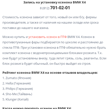
Запись на установку ксенона BMW X4
701-02-
01
8 (812)
Стоимость ксенона зависит от того, новый он или б/у, фирмы
производителя, а также от наличия на нашем складе или срока
поставки до нашего магазина.
Можно купить и
установить ксенон в ПТФ
BMW X4. Ксенон в
противотуманные фары подбирается по цоколю и расстоянию до
стекла ПТФ. При установке ксенона в ПТФ обязательно нужно брать
комплект ксенона с водонепроницаемыми блоками розжига. Т.к.
они будут установлены внизу, туда летит грязь, соль, реагенты. Если
блок розжига будет обычный, он быстро выйдет из строя.
Рейтинг ксенона BMW X4 на основе отзывов владельцев:
1. Zumato (Япония)
2. Hella (Германия)
3. Philips (Германия)
4. Sho-Me (Тайвань)
5. Klunger (Китай)
Когда нужно покупать ксенон на BMW X4: