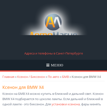
Адреса и телефоны в Санкт-Петербурге
МЕНЮ
Вы здесь
Главная
»
Ксенон / Биксенон
»
По авто
»
БМВ
» Ксенон для BMW X4
Ксенон для BMW X4
Ксенон на БМВ Х4 можно купить в ближний и дальний свет. Ксенон
BMW X4 подбирается по цоколю лампы. Если дальний и ближний в
одной лампе - это биксенон. Для
установки ксенона
, фары менять