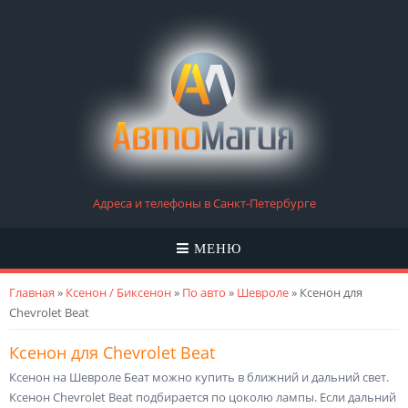
Адреса и телефоны в Санкт-Петербурге
МЕНЮ
Вы здесь
Главная
»
Ксенон / Биксенон
»
По авто
»
Шевроле
» Ксенон для
Chevrolet Beat
Ксенон для Chevrolet Beat
Ксенон на Шевроле Беат можно купить в ближний и дальний свет.
Ксенон Chevrolet Beat подбирается по цоколю лампы. Если дальний