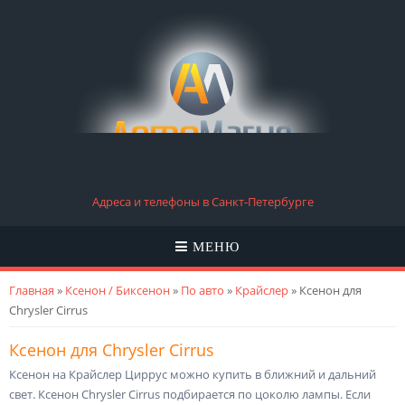
Адреса и телефоны в Санкт-Петербурге
МЕНЮ
Вы здесь
Главная
»
Ксенон / Биксенон
»
По авто
»
Крайслер
» Ксенон для
Chrysler Cirrus
Ксенон для Chrysler Cirrus
Ксенон на Крайслер Циррус можно купить в ближний и дальний
свет. Ксенон Chrysler Cirrus подбирается по цоколю лампы. Если