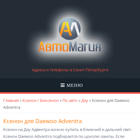
Адреса и телефоны в Санкт-Петербурге
МЕНЮ
Вы здесь
Главная
»
Ксенон / Биксенон
»
По авто
»
Дэу
» Ксенон для Daewoo
Adventra
Ксенон для Daewoo Adventra
Ксенон на Дэу Адвентра можно купить в ближний и дальний свет.
Ксенон Daewoo Adventra подбирается по цоколю лампы. Если