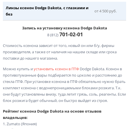
Линзы ксенон Dodge Dakota, с глазками и
от 4 500 руб.
без
Запись на установку ксенона Dodge Dakota
701-02-
01
8 (812)
Стоимость ксенона зависит от того, новый он или б/у, фирмы
производителя, а также от наличия на нашем складе или срока
поставки до нашего магазина.
Можно купить и
установить ксенон в ПТФ
Dodge Dakota. Ксенон в
противотуманные фары подбирается по цоколю и расстоянию до
стекла ПТФ. При установке ксенона в ПТФ обязательно нужно брать
комплект ксенона с водонепроницаемыми блоками розжига. Т.к.
они будут установлены внизу, туда летит грязь, соль, реагенты. Если
блок розжига будет обычный, он быстро выйдет из строя.
Рейтинг ксенона Dodge Dakota на основе отзывов
владельцев:
1. Zumato (Япония)