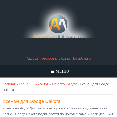
Адреса и телефоны в Санкт-Петербурге
МЕНЮ
Вы здесь
Главная
»
Ксенон / Биксенон
»
По авто
»
Додж
» Ксенон для Dodge
Dakota
Ксенон для Dodge Dakota
Ксенон на Додж Дакота можно купить в ближний и дальний свет.
Ксенон Dodge Dakota подбирается по цоколю лампы. Если дальний