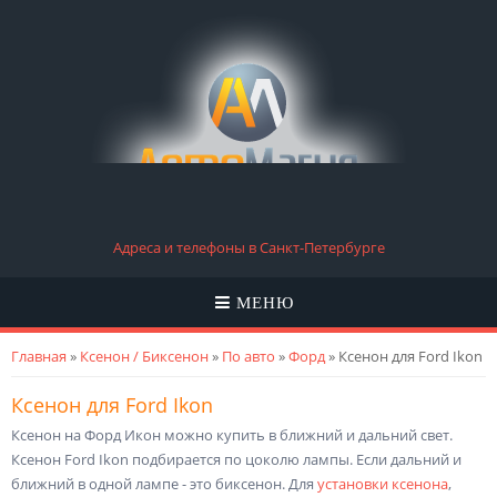
Адреса и телефоны в Санкт-Петербурге
МЕНЮ
Вы здесь
Главная
»
Ксенон / Биксенон
»
По авто
»
Форд
» Ксенон для Ford Ikon
Ксенон для Ford Ikon
Ксенон на Форд Икон можно купить в ближний и дальний свет.
Ксенон Ford Ikon подбирается по цоколю лампы. Если дальний и
ближний в одной лампе - это биксенон. Для
установки ксенона
,