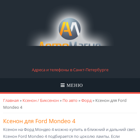
Адреса и телефоны в Санкт-Петербурге
МЕНЮ
Вы здесь
Главная
»
Ксенон / Биксенон
»
По авто
»
Форд
» Ксенон для Ford
Mondeo 4
Ксенон для Ford Mondeo 4
Ксенон на Форд Мондео 4 можно купить в ближний и дальний свет.
Ксенон Ford Mondeo 4 подбирается по цоколю лампы. Если