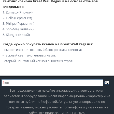
Рейтинг ксенона Great Wall Pegasus на основе отзывов
владельцев:
1. Zumato (Япония)
2. Hella (Германия)
3. Philips (Германия)
4. Sho-Me (Тайвань)
5. Klunger (Китай)
Когда нужно покупать ксенон на Great Wall Pegasus:
- вышел из строя штатный блок розжига ксенона;
- тусклый свет галогеновых ламп;
- старый нештатный ксенон вышел из строя.
Вся представленная на сайте информация, стоимость услуг,
запчастей и оборудование, носят информационный характер и не
являются публичной офертой. Актуальную информацию по
товарам и ценам, можно уточнить по телефонам указанным на
сайте. Все права защищены © 2026,