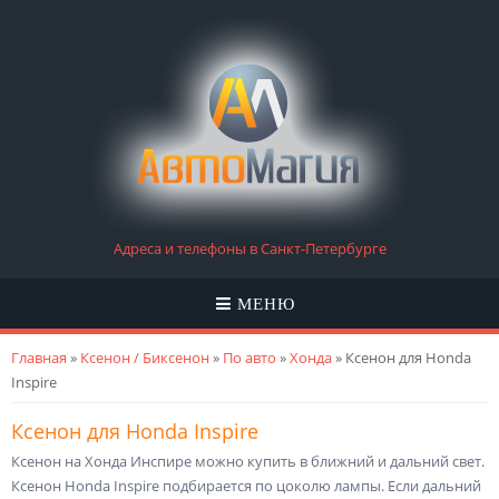
Адреса и телефоны в Санкт-Петербурге
МЕНЮ
Вы здесь
Главная
»
Ксенон / Биксенон
»
По авто
»
Хонда
» Ксенон для Honda
Inspire
Ксенон для Honda Inspire
Ксенон на Хонда Инспире можно купить в ближний и дальний свет.
Ксенон Honda Inspire подбирается по цоколю лампы. Если дальний