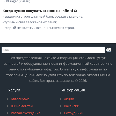
5. Klunger (Китай)
Когда нужно покупать ксенон на Infiniti G:
- вышел из строя штатный блок розжига ксенона;
- тусклый свет галогеновых ламп;
- старый нештатный ксенон вышел из строя.
Вся представленная на сайте информация, стоимость услуг,
запчастей и оборудование, носят информационный характер и не
являются публичной офертой. Актуальную информацию по
товарам и ценам, можно уточнить по телефонам указанным на
сайте. Все права защищены © 2026,
Услуги
Информация
Автосервис
Акции
Шиномонтаж
Вакансии
Развал-схождение
Сотрудники