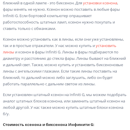
ближний в одной лампе - это биксенон. Для
установки ксенона
,
фары менять не нужно. Ксенон можно поставить в любые фары
Infiniti G. Если бортовой компьютер опрашивает
работоспособность штатных ламп, ксенон нужно покупать и
ставить только с обманками.
Ксенон можно установить как в линзы, если они уже установлены,
так и в простые отражатели. У нас можно купить и
установить
линзы
и ксенон в фары Infiniti G. Линзы в фары подбираются по
диаметру и расстоянию до стекла фары. Линзы бывают на ближний
и дальний свет. Также, можно купить и установить биксеноновые
линзы с ангельскими глазками. Если такие линзы поставить на
ближний, то дальний можно либо заглушить, либо он будет
работать параллельно с дальним светом из линзы.
Если установлен штатный ксенон на Infiniti G, мы можем подобрать
аналог штатных блоков ксенона, или заменить штатный ксенон на
любой другой. У нас также можно купить штатные блоки ксенона
б/у.
Стоимость ксенона и биксенона Инфинити G: