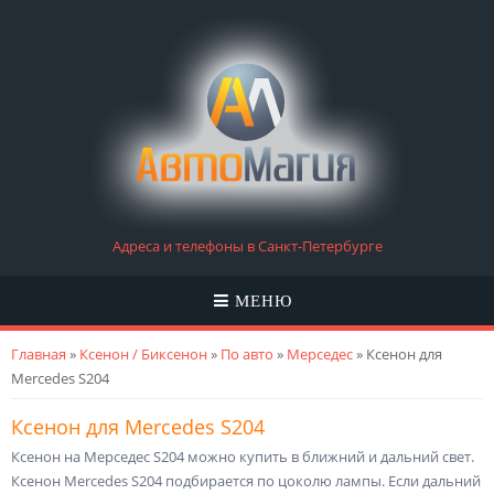
Адреса и телефоны в Санкт-Петербурге
МЕНЮ
Вы здесь
Главная
»
Ксенон / Биксенон
»
По авто
»
Мерседес
» Ксенон для
Mercedes S204
Ксенон для Mercedes S204
Ксенон на Мерседес S204 можно купить в ближний и дальний свет.
Ксенон Mercedes S204 подбирается по цоколю лампы. Если дальний