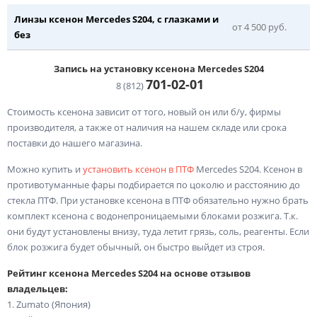
Линзы ксенон Mercedes S204, с глазками и
от 4 500 руб.
без
Запись на установку ксенона Mercedes S204
701-02-
01
8 (812)
Стоимость ксенона зависит от того, новый он или б/у, фирмы
производителя, а также от наличия на нашем складе или срока
поставки до нашего магазина.
Можно купить и
установить ксенон в ПТФ
Mercedes S204. Ксенон в
противотуманные фары подбирается по цоколю и расстоянию до
стекла ПТФ. При установке ксенона в ПТФ обязательно нужно брать
комплект ксенона с водонепроницаемыми блоками розжига. Т.к.
они будут установлены внизу, туда летит грязь, соль, реагенты. Если
блок розжига будет обычный, он быстро выйдет из строя.
Рейтинг ксенона Mercedes S204 на основе отзывов
владельцев:
1. Zumato (Япония)