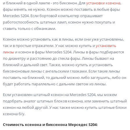
и ближний в одной лампе - это биксенон. Для
установки ксенона
,
фары менять не нужно. Ксенон можно поставить в любые фары
Mercedes S204. Если бортовой компьютер опрашивает
работоспособность штатных ламп, ксенон нужно покупать и
ставить только с обманками.
Ксенон можно установить как в линзы, если они уже установлены,
так и в простые отражатели. У нас можно купить и
установить
линзы
и ксенон в фары Mercedes S204. Линзы в фары подбираются
по диаметру и расстоянию до стекла фары. Линзы бывают на
ближний и дальний свет. Также, можно купить и установить
биксеноновые линзы с ангельскими глазками. Если такие линзы
поставить на ближний, то дальний можно либо заглушить, либо он
будет работать параллельно с дальним светом из линзы.
Если установлен штатный ксенон на Mercedes S204, мы можем
подобрать аналог штатных блоков ксенона, или заменить штатный
ксенон на любой другой. У нас также можно купить штатные блоки
ксенона б/у.
Стоимость ксенона и биксенона Мерседес S204: