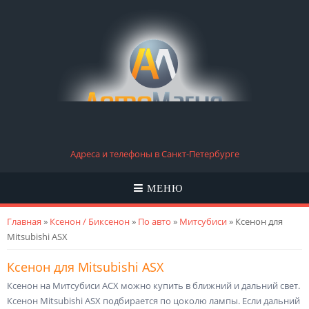
Адреса и телефоны в Санкт-Петербурге
МЕНЮ
Вы здесь
Главная
»
Ксенон / Биксенон
»
По авто
»
Митсубиси
» Ксенон для
Mitsubishi ASX
Ксенон для Mitsubishi ASX
Ксенон на Митсубиси АСХ можно купить в ближний и дальний свет.
Ксенон Mitsubishi ASX подбирается по цоколю лампы. Если дальний