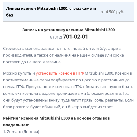
Линзы ксенон Mitsubishi L300, с глазками и
от 4 500 руб.
без
Запись на установку ксенона Mitsubishi L300
701-02-
01
8 (812)
Стоимость ксенона зависит от того, новый он или б/у, фирмы
производителя, а также от наличия на нашем складе или срока
поставки до нашего магазина.
Можно купить и
установить ксенон в ПТФ
Mitsubishi L300. Ксенон в
противотуманные фары подбирается по цоколю и расстоянию до
стекла ПТФ. При установке ксенона в ПТФ обязательно нужно брать
комплект ксенона с водонепроницаемыми блоками розжига. Т.к.
они будут установлены внизу, туда летит грязь, соль, реагенты. Если
блок розжига будет обычный, он быстро выйдет из строя.
Рейтинг ксенона Mitsubishi L300 на основе отзывов
владельцев:
1. Zumato (Япония)