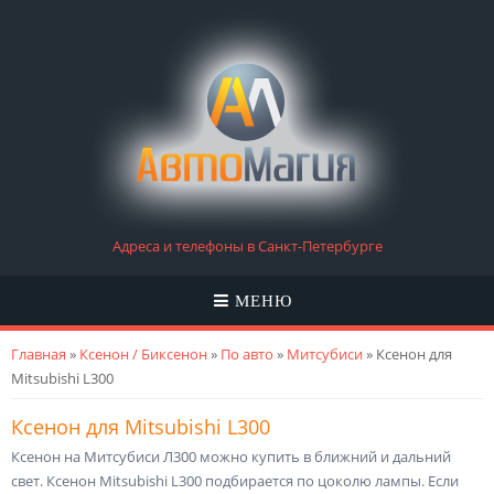
Адреса и телефоны в Санкт-Петербурге
МЕНЮ
Вы здесь
Главная
»
Ксенон / Биксенон
»
По авто
»
Митсубиси
» Ксенон для
Mitsubishi L300
Ксенон для Mitsubishi L300
Ксенон на Митсубиси Л300 можно купить в ближний и дальний
свет. Ксенон Mitsubishi L300 подбирается по цоколю лампы. Если