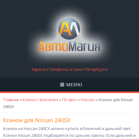
Адреса и телефоны в Санкт-Петербурге
МЕНЮ
Вы здесь
Главная
»
Ксенон / Биксенон
»
По авто
»
Ниссан
» Ксенон для Nissan
240SX
Ксенон для Nissan 240SX
Ксенон на Ниссан 240СХ можно купить в ближний и дальний свет.
Ксенон Nissan 240SX подбирается по цоколю лампы. Если дальний и