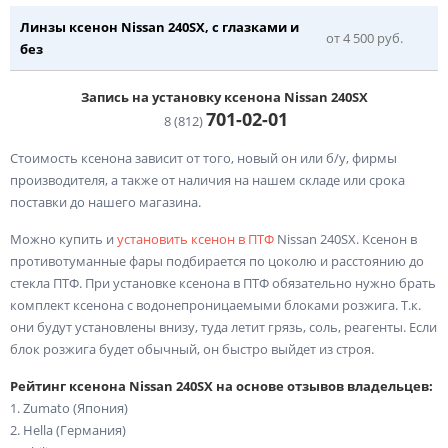
Линзы ксенон Nissan 240SX, с глазками и
от 4 500 руб.
без
Запись на установку ксенона Nissan 240SX
701-02-
01
8 (812)
Стоимость ксенона зависит от того, новый он или б/у, фирмы
производителя, а также от наличия на нашем складе или срока
поставки до нашего магазина.
Можно купить и
установить ксенон в ПТФ
Nissan 240SX. Ксенон в
противотуманные фары подбирается по цоколю и расстоянию до
стекла ПТФ. При установке ксенона в ПТФ обязательно нужно брать
комплект ксенона с водонепроницаемыми блоками розжига. Т.к.
они будут установлены внизу, туда летит грязь, соль, реагенты. Если
блок розжига будет обычный, он быстро выйдет из строя.
Рейтинг ксенона Nissan 240SX на основе отзывов владельцев:
1. Zumato (Япония)
2. Hella (Германия)