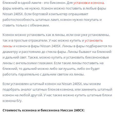
ближний в одной лампе - это биксенон. Для
установки ксенона
,
фары менять не нужно. Ксенон можно поставить в любые фары
Nissan 240SX. Если бортовой компьютер опрашивает
работоспособность штатных ламп, ксенон нужно покупать и
ставить только с обманками.
Ксенон можно установить как в линзы, если они уже установлены,
так и в простые отражатели. У нас можно купить и
установить
линзы
и ксенон в фары Nissan 240SX. Линзы в фары подбираются по
диаметру и расстоянию до стекла фары. Линзы бывают на ближний
и дальний свет. Также, можно купить и установить биксеноновые
линзы с ангельскими глазками. Если такие линзы поставить на
ближний, то дальний можно либо заглушить, либо он будет
работать параллельно с дальним светом из линзы.
Если установлен штатный ксенон на Nissan 240SX, мы можем
подобрать аналог штатных блоков ксенона, или заменить штатный
ксенон на любой другой. У нас также можно купить штатные блоки
ксенона б/у.
Стоимость ксенона и биксенона Ниссан 240СХ: