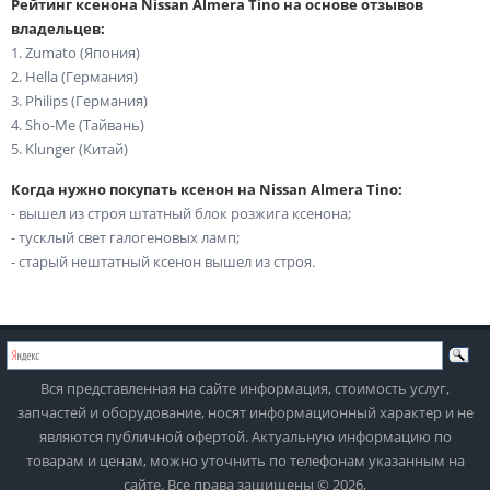
Рейтинг ксенона Nissan Almera Tino на основе отзывов
владельцев:
1. Zumato (Япония)
2. Hella (Германия)
3. Philips (Германия)
4. Sho-Me (Тайвань)
5. Klunger (Китай)
Когда нужно покупать ксенон на Nissan Almera Tino:
- вышел из строя штатный блок розжига ксенона;
- тусклый свет галогеновых ламп;
- старый нештатный ксенон вышел из строя.
Вся представленная на сайте информация, стоимость услуг,
запчастей и оборудование, носят информационный характер и не
являются публичной офертой. Актуальную информацию по
товарам и ценам, можно уточнить по телефонам указанным на
сайте. Все права защищены © 2026,