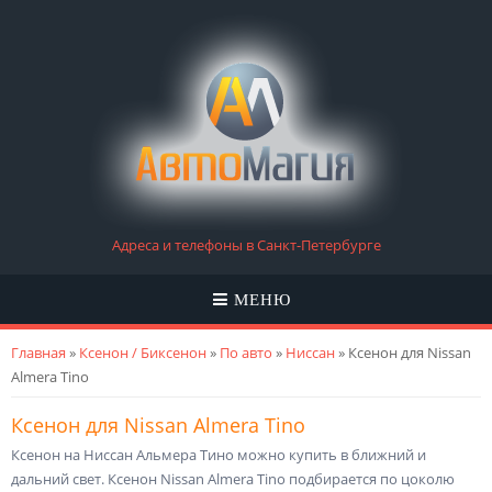
Адреса и телефоны в Санкт-Петербурге
МЕНЮ
Вы здесь
Главная
»
Ксенон / Биксенон
»
По авто
»
Ниссан
» Ксенон для Nissan
Almera Tino
Ксенон для Nissan Almera Tino
Ксенон на Ниссан Альмера Тино можно купить в ближний и
дальний свет. Ксенон Nissan Almera Tino подбирается по цоколю