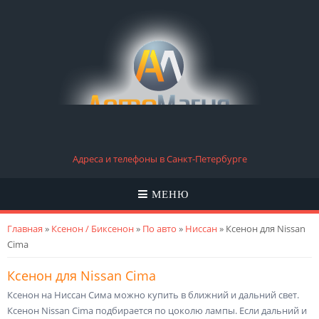
Адреса и телефоны в Санкт-Петербурге
МЕНЮ
Вы здесь
Главная
»
Ксенон / Биксенон
»
По авто
»
Ниссан
» Ксенон для Nissan
Cima
Ксенон для Nissan Cima
Ксенон на Ниссан Сима можно купить в ближний и дальний свет.
Ксенон Nissan Cima подбирается по цоколю лампы. Если дальний и