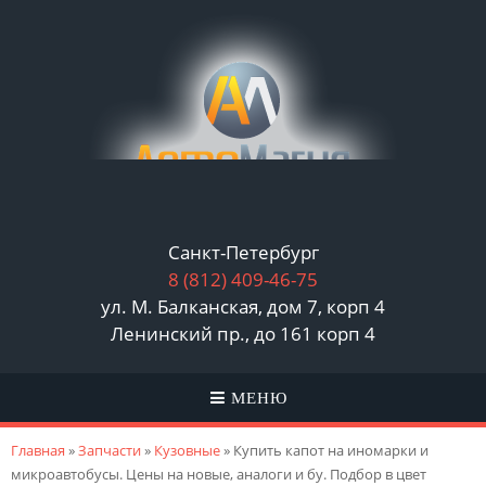
Санкт-Петербург
8 (812)
409-46-75
ул. М. Балканская, дом 7, корп 4
Ленинский пр., до 161 корп 4
МЕНЮ
Вы здесь
Главная
»
Запчасти
»
Кузовные
» Купить капот на иномарки и
микроавтобусы. Цены на новые, аналоги и бу. Подбор в цвет